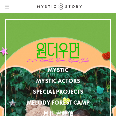
MYSTIC
MYSTIC ACTORS
SPECIAL PROJECTS
MELODY FOREST CAMP
月刊 尹鍾信