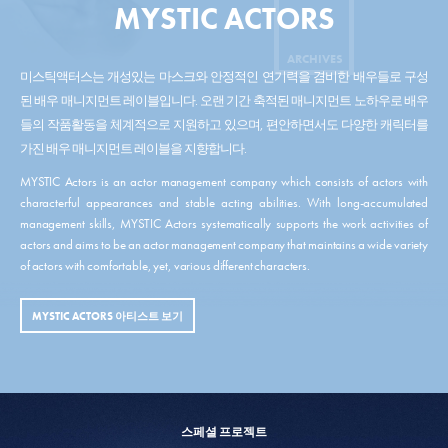
MYSTIC ACTORS
ARCHIVES
미스틱액터스는 개성있는 마스크와 안정적인 연기력을 겸비한 배우들로 구성
된 배우 매니지먼트 레이블입니다. 오랜 기간 축적된 매니지먼트 노하우로 배우
들의 작품활동을 체계적으로 지원하고 있으며, 편안하면서도 다양한 캐릭터를
가진 배우 매니지먼트 레이블을 지향합니다.
MYSTIC Actors is an actor management company which consists of actors with
characterful appearances and stable acting abilities. With long-accumulated
management skills, MYSTIC Actors systematically supports the work activities of
actors and aims to be an actor management company that maintains a wide variety
of actors with comfortable, yet, various different characters.
MYSTIC ACTORS 아티스트 보기
스페셜 프로젝트