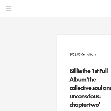
Album
2026.05.06
Billlie the 1st Full
Album 'the
collective soul an
unconscious:
chapter two'