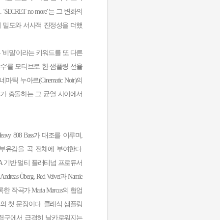
RET no more’는 그 변화의
의 밀도와 서사적 진정성을 더했
이 곡은 '비밀'이라는 키워드를 또 다른
수'를 모티브로 한 샘플링 선율
아르(Cinematic Noir)의
드가 충돌하는 그 균열 사이에서
eavy 808 Bass가 대조를 이루며,
운 부유감을 곡 전체에 부여한다.
보유한 LA 기반 멀티 플래티넘 프로듀서
Öberg, Red Velvet과 Namie
작곡가 Maria Marcus의 협업
앨범의 첫 문장이다. 클래식 샘플링
후렴구에서 급격히 날카로워지는