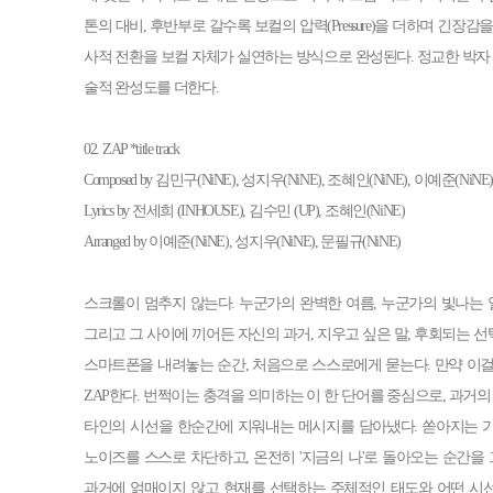
톤의 대비, 후반부로 갈수록 보컬의 압력(Pressure)을 더하며 긴장
사적 전환을 보컬 자체가 실연하는 방식으로 완성된다. 정교한 박자 
술적 완성도를 더한다.
02. ZAP *title track
Composed by 김민구(NiNE), 성지우(NiNE), 조혜인(NiNE), 이예준(NiNE
Lyrics by 전세희 (INHOUSE), 김수민 (UP), 조혜인(NiNE)
Arranged by 이예준(NiNE), 성지우(NiNE), 문필규(NiNE)
스크롤이 멈추지 않는다. 누군가의 완벽한 여름, 누군가의 빛나는 얼
그리고 그 사이에 끼어든 자신의 과거, 지우고 싶은 말, 후회되는 선택
스마트폰을 내려놓는 순간, 처음으로 스스로에게 묻는다. 만약 이걸 
ZAP한다. 번쩍이는 충격을 의미하는 이 한 단어를 중심으로, 과거의
타인의 시선을 한순간에 지워내는 메시지를 담아냈다. 쏟아지는 
노이즈를 스스로 차단하고, 온전히 '지금의 나'로 돌아오는 순간을 그린다
과거에 얽매이지 않고 현재를 선택하는 주체적인 태도와 어떤 시