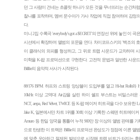
던 그 사람이 건네는 초콜릿 하나가 모든 것을 무너뜨리는 순간처럼. ‘$EC
찰나를 포착하며, 멤버 문수아가 가사 작업에 직접 참여하여 감정
다.
미니 2집 수록곡 'everybody's got a $ECRET'의 연장선 위에 놓인 
시선에서 확장하며 앨범의 포문을 연다. 차이코프스키의 '백조의 호
이 클래식의 외피를 형성하고, 그 위로 트랩 사운드가 교차하며 시네마틱 누
미학을 K-팝 프로덕션으로 구현한다. 고전적 문법과 얼반한 사운
Billlie의 음악적 서사가 시작된다.
88/176 BPM. 하프와 스트링 앙상블이 도입부를 열고 Hi-hat Rolls와 H
10kHz 이상 고역대 Air감을 살린 하이 쉘프 부스트는 비밀스러
NCT, aespa, Red Velvet, TWICE 등 K-팝 메이저 히트곡을 다수 
Jake K, 일본에서만 차트 1위를 30회 이상 기록한 스웨덴 히트메이커 Andreas 
Amuro 등 한일 양국을 통틀어 누적 900만 장 이상의 앨범 판매를 기록한 
으로 탄생한 이 트랙은 Billlie의 프로덕션 완성도가 정점에 이른 
에 맞춘 우아하고 절제된 발성으로 시작해 트랩 비트가 터지는 