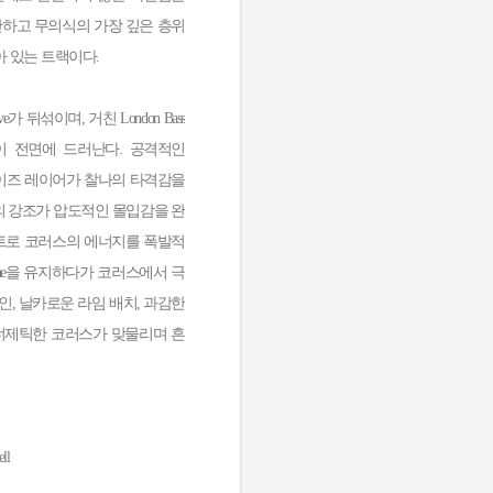
단하고 무의식의 가장 깊은 층위
 있는 트랙이다.
groove가 뒤섞이며, 거친 London Bass
 전면에 드러난다. 공격적인
지털 노이즈 레이어가 찰나의 타격감을
역의 강조가 압도적인 몰입감을 완
웃트로 코러스의 에너지를 폭발적
one을 유지하다가 코러스에서 극
, 날카로운 라임 배치, 과감한
 에너제틱한 코러스가 맞물리며 흔
ll