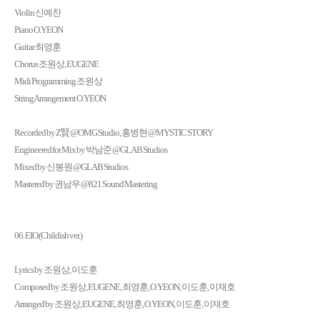
Violin 신예찬
Piano O.YEON
Guitar 최영훈
Chorus 조원상, EUGENE
Midi Programming 조원상
String Arrangement O.YEON
Recorded by Z賢 @OMG Studio, 홍병현 @MYSTIC STORY
Engineered for Mix by 박남준 @GLAB Studios
Mixed by 신봉원 @GLAB Studios
Mastered by 권남우 @821 Sound Mastering
06. EIO (Childish ver.)
Lyrics by 조원상, 이도훈
Composed by 조원상, EUGENE, 최영훈, O.YEON, 이도훈, 이재호
Arranged by 조원상, EUGENE, 최영훈, O.YEON, 이도훈, 이재호