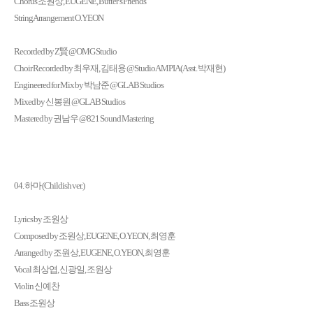
Chorus 조원상, EUGENE, Butter’s Friends
String Arrangement O.YEON
Recorded by Z賢 @OMG Studio
Choir Recorded by 최우재, 김태용 @Studio AMPIA (Asst. 박재현)
Engineered for Mix by 박남준 @GLAB Studios
Mixed by 신봉원 @GLAB Studios
Mastered by 권남우 @821 Sound Mastering
04. 하마 (Childish ver.)
Lyrics by 조원상
Composed by 조원상, EUGENE, O.YEON, 최영훈
Arranged by 조원상, EUGENE, O.YEON, 최영훈
Vocal 최상엽, 신광일, 조원상
Violin 신예찬
Bass 조원상