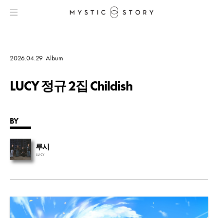
2026.04.29
Album
LUCY 정규 2집 Childish
BY
루시
LUCY