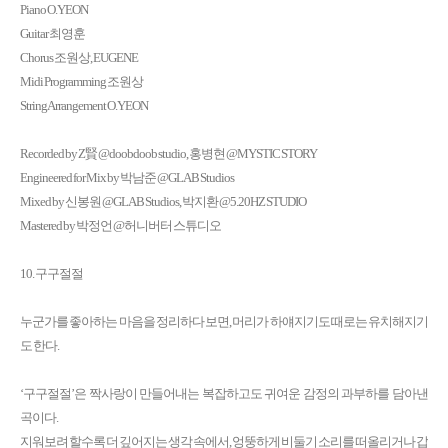
Piano O.YEON
Guitar 최영훈
Chorus 조원상, EUGENE
Midi Programming 조원상
String Arrangement O.YEON
Recorded by Z賢 @doobdoob studio, 홍병현 @MYSTIC STORY
Engineered for Mix by 박남준 @GLAB Studios
Mixed by 신봉원 @GLAB Studios, 박지환 @5.20HZ STUDIO
Mastered by 박정언 @허니버터 스튜디오
10. 구구절절
누군가를 좋아하는 마음을 정리하다 보면, 머리가 하얘지기도 때로는 유치해지기
도 한다.
‘구구절절’은 짝사랑이 만들어내는 복잡하고도 귀여운 감정의 과부하를 담아낸
곡이다.
지워보려 할수록 더 깊어지는 생각 속에서, 엉뚱하게 비둘기 소리를 떠올리거나 갑