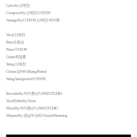
Lyrics by 신예찬
Composed by 신예찬, O.YEON
Arranged by O.YEON, 신예찬, 박지환
Vocal 신예찬
Bass 조원상
Piano O.YEON
Guitar 최영훈
String 신예찬
Chorus 강버터 (Kang Butter)
String Arrangement O.YEON
Recorded by 박지환 @5.20HZ STUDIO
Vocal Edited by Yeoro
Mixed by 박지환 @5.20HZ STUDIO
Mastered by 권남우 @821 Sound Mastering