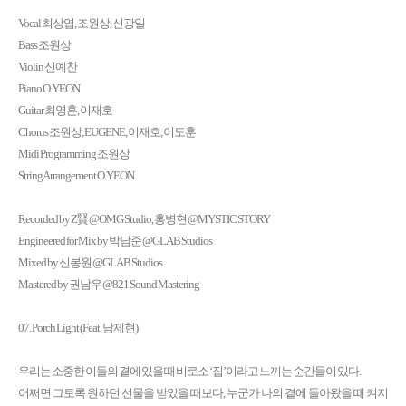
Vocal 최상엽, 조원상, 신광일
Bass 조원상
Violin 신예찬
Piano O.YEON
Guitar 최영훈, 이재호
Chorus 조원상, EUGENE, 이재호, 이도훈
Midi Programming 조원상
String Arrangement O.YEON
Recorded by Z賢 @OMG Studio, 홍병현 @MYSTIC STORY
Engineered for Mix by 박남준 @GLAB Studios
Mixed by 신봉원 @GLAB Studios
Mastered by 권남우 @821 Sound Mastering
07. Porch Light (Feat. 남제현)
우리는 소중한 이들의 곁에 있을 때 비로소 ‘집’이라고 느끼는 순간들이 있다.
어쩌면 그토록 원하던 선물을 받았을 때보다, 누군가 나의 곁에 돌아왔을 때 켜지