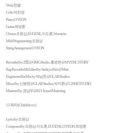
Viola 한별
Cello 박찬영
Piano O.YEON
Guitar 최영훈
Chorus 조원상, EUGENE, 이도훈, Wonstein
Midi Programming 조원상
String Arrangement O.YEON
Recorded by Z賢 @OMG Studio, 홍병현 @MYSTIC STORY
Rap Recorded & Edited by Sunkyu Kim @Mate
Engineered for Mix by 박남준 @GLAB Studios
Mixed by 신봉원 @GLAB Studios, 박지환 @5.20HZ STUDIO
Mastered by 권남우 @821 Sound Mastering
13. 뚝딱 (Childish ver.)
Lyrics by 조원상
Composed by 조원상, 이도훈, EUGENE, O.YEON, 최영훈