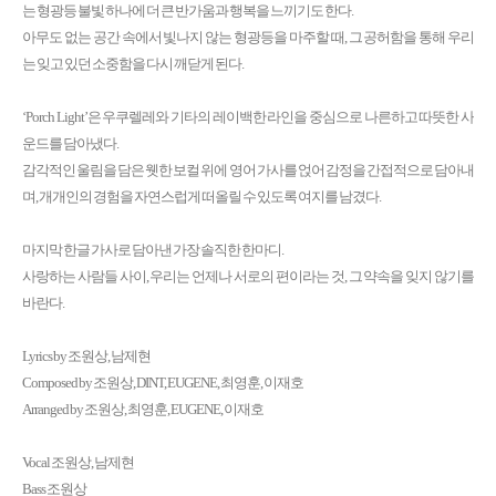
는 형광등 불빛 하나에 더 큰 반가움과 행복을 느끼기도 한다.
아무도 없는 공간 속에서 빛나지 않는 형광등을 마주할 때, 그 공허함을 통해 우리
는 잊고 있던 소중함을 다시 깨닫게 된다.
‘Porch Light’은 우쿠렐레와 기타의 레이백한 라인을 중심으로 나른하고 따뜻한 사
운드를 담아냈다.
감각적인 울림을 담은 웻한 보컬 위에 영어 가사를 얹어 감정을 간접적으로 담아내
며, 개개인의 경험을 자연스럽게 떠올릴 수 있도록 여지를 남겼다.
마지막 한글 가사로 담아낸 가장 솔직한 한마디.
사랑하는 사람들 사이, 우리는 언제나 서로의 편이라는 것, 그 약속을 잊지 않기를
바란다.
Lyrics by 조원상, 남제현
Composed by 조원상, DINT, EUGENE, 최영훈, 이재호
Arranged by 조원상, 최영훈, EUGENE, 이재호
Vocal 조원상, 남제현
Bass 조원상