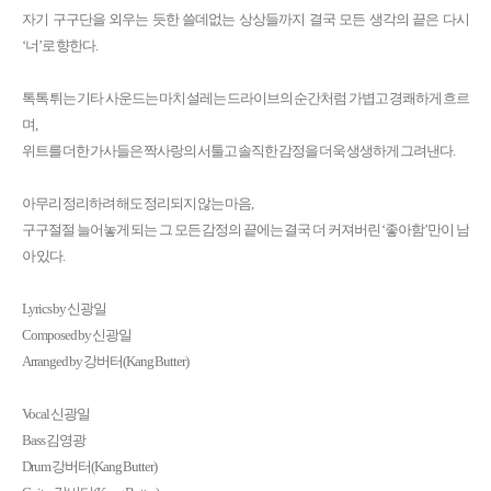
자기 구구단을 외우는 듯한 쓸데없는 상상들까지 결국 모든 생각의 끝은 다시
‘너’로 향한다.
톡톡 튀는 기타 사운드는 마치 설레는 드라이브의 순간처럼 가볍고 경쾌하게 흐르
며,
위트를 더한 가사들은 짝사랑의 서툴고 솔직한 감정을 더욱 생생하게 그려낸다.
아무리 정리하려 해도 정리되지 않는 마음,
구구절절 늘어놓게 되는 그 모든 감정의 끝에는 결국 더 커져버린 ‘좋아함’만이 남
아 있다.
Lyrics by 신광일
Composed by 신광일
Arranged by 강버터(Kang Butter)
Vocal 신광일
Bass 김영광
Drum 강버터(Kang Butter)