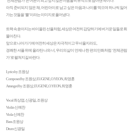
‘전체관람가’는 어른이 되고 싶지 않은 마음을 비유적으로 담아낸 곡이다.
아직 준비되지 않은 채, 어린아이로 남고 싶은 마음과 나이를 먹으며 하나씩 잃어
가는 것들을 ‘뿔’이라는 이미지로 풀어냈다.
트랙 속 쏟아지는 바이올린 선율처럼, 세상은 여전히 감당하기에 버거운 일들로 휘
몰아친다.
앞으로 나아가기에 여전히 세상은 자극적이고 무서울지라도,
경쾌한 셔플 위에 올라탄 나와 너, 우리의 삶이 언제나 한 편의 만화처럼 ‘전체관람
가’로 펼쳐지길 바란다.
Lyrics by 조원상
Composed by 조원상, EUGENE, O.YEON, 최영훈
Arranged by 조원상, EUGENE, O.YEON, 최영훈
Vocal 최상엽, 신광일, 조원상
Violin 신예찬
Viola 신예찬
Bass 조원상
Drum 신광일