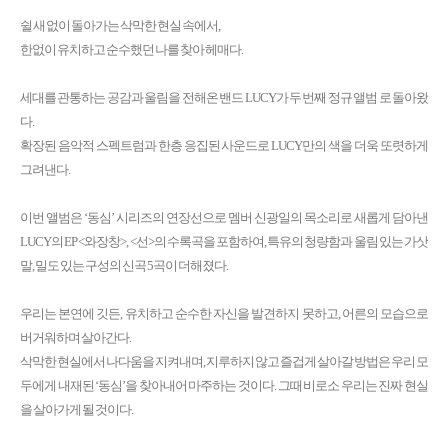
쉴 새 없이 돌아가는 삭막한 현실 속에서,
한없이 유치하고 순수했던 나를 찾아 헤매다.
세대를 관통하는 공감과 울림을 전해온 밴드 LUCY가 두 번째 정규 앨범
로 돌아왔
다.
확장된 음악적 스펙트럼과 한층 응집된 사운드로 LUCY만의 색을 더욱 또렷하게
그려낸다.
이번 앨범은 ‘동심’ 시리즈의 연장선으로 멤버 신광일의 목소리로 새롭게 담아낸
LUCY의 EP <와장창>, <선>의 수록곡을 포함하여, 특유의 청량함과 울림 있는 가삿
말, 밀도 있는 구성의 신곡 5곡이 더해졌다.
우리는 본연에 깃든, 유치하고 순수한 자신을 발견하지 못하고, 어른의 모습으로
버거워하며 살아간다.
삭막한 현실에서 나다움을 지켜내며, 지루하지 않고 즐겁게 살아갈 방법은 우리 모
두에게 내재된 ‘동심’을 찾아내어 마주하는 것이다. 그때 비로소 우리는 진짜 현실
을 살아가게 될 것이다.