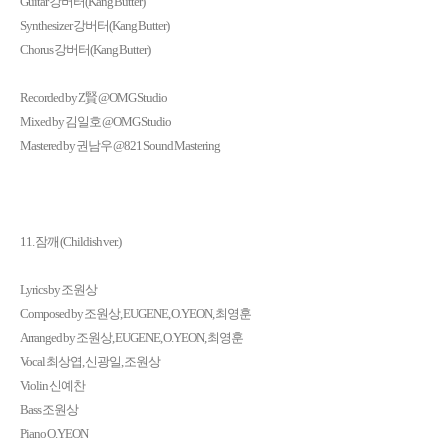
Guitar 강버터(Kang Butter)
Synthesizer 강버터(Kang Butter)
Chorus 강버터(Kang Butter)
Recorded by Z賢 @OMG Studio
Mixed by 김일호 @OMG Studio
Mastered by 권남우 @821 Sound Mastering
11. 잠깨 (Childish ver.)
Lyrics by 조원상
Composed by 조원상, EUGENE, O.YEON, 최영훈
Arranged by 조원상, EUGENE, O.YEON, 최영훈
Vocal 최상엽, 신광일, 조원상
Violin 신예찬
Bass 조원상
Piano O.YEON